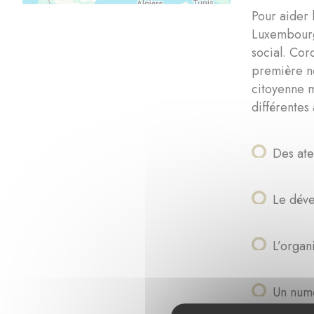
Pour aider 
Luxembourg 
social. Cor
première né
citoyenne m
différentes 
Des ate
Le déve
L’organ
Un numé