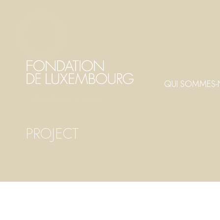
Aller
Panneau de gestion des cookies
au
contenu
principal
QUI SOMMES-
PROJECT