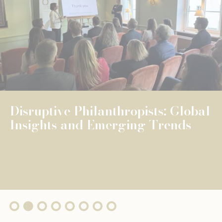
NEWS
UNIVERSELLE BILDUNG
UNIVERSELLE BILDUNG
The Fondation de Luxembourg
surpasses €100 million in total
grants, wi...