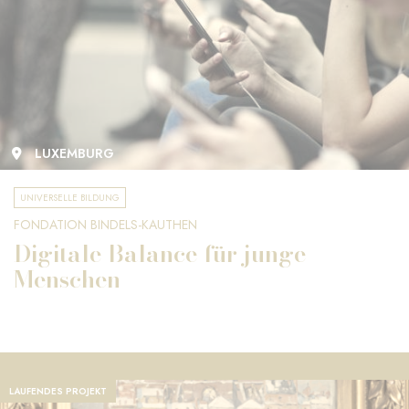
LUXEMBURG
UNIVERSELLE BILDUNG
FONDATION BINDELS-KAUTHEN
Digitale Balance für junge
Menschen
LAUFENDES PROJEKT