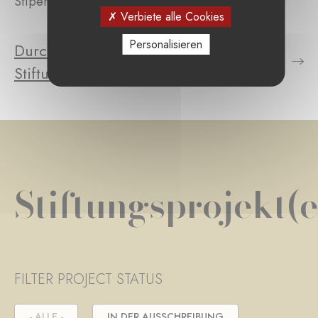
Stipendien vergeben.
Verbiete alle Cookies
Personalisieren
Durchsuchen Sie die Projekte der
Stiftung
Stiftungsprojekt(e
FILTER PROJECT STATUS
- ALLE -
IN DER AUSSCHREIBUNG