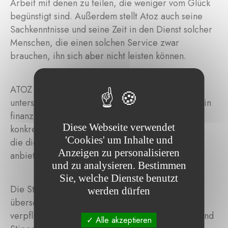
Arbeit mit denen zu teilen, die weniger vom Glück
begünstigt sind. Außerdem stellt Atoz auch seine
Sachkenntnisse und seine Zeit in den Dienst solcher
Menschen, die einen solchen Service zwar
brauchen, ihn sich aber nicht leisten können.
ATOZ unterstützt demnach auf zwei
unterschiedlichen Ebenen: einerseits auf einer rein
finanziellen Ebene. Andererseits aber auch ganz
Diese Webseite verwendet
konkret durch das Angebot von Dienstleistungen,
'Cookies' um Inhalte und
die die Firmenangestellten auf freiwilliger Basis
Anzeigen zu personalisieren
anbieten.
und zu analysieren. Bestimmen
Sie, welche Dienste benutzt
Die Stiftung möchte sich langfristig für eine
werden dürfen
überschaubare Anzahl an fixen Projekten
verpflichten und zusätzlich einmalige Zuschüsse und
Alle akzeptieren