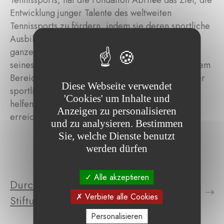
Tennissports, hat die Fondation Abritée das Ziel, die
Entwicklung junger Talente des weltweiten
Tennissports zu fördern, indem sie deren sportliche
Ausbildung und Teilnahme an Turnieren auf der
ganzen Welt finanziert. Dank seiner Erfahrung,
seines Wissens und seiner Fachkenntnisse in diesem
Bereich möchte der Gründer diese jungen Spieler
Diese Webseite verwendet
sportlich begleiten und betreuen, um ihnen zu
'Cookies' um Inhalte und
helfen, das internationale Spitzenniveau zu
Anzeigen zu personalisieren
erreichen.
und zu analysieren. Bestimmen
Sie, welche Dienste benutzt
werden dürfen
Alle akzeptieren
Durchsuchen Sie die Projekte der
Verbiete alle Cookies
Stiftung
Personalisieren