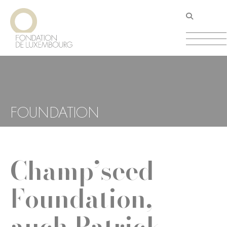
Direkt
Cookie-Einstellungen
zum
Inhalt
FOUNDATION
Champ’seed
Foundation,
auch Patrick