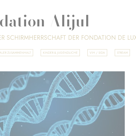
dation Alijul
ER SCHIRMHERRSCHAFT DER FONDATION DE L
IALER ZUSAMMENHALT
KINDER & JUGENDLICHE
VIH / SIDA
STREAM