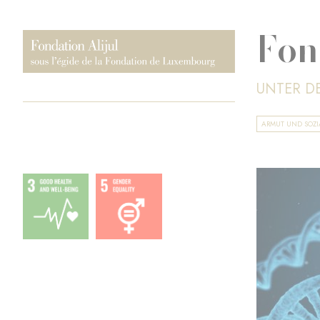
Fon
UNTER D
ARMUT UND SOZ