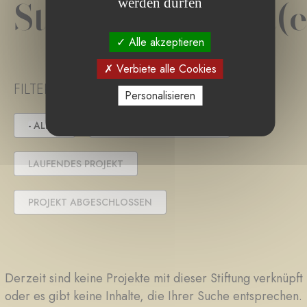
Stiftungsprojekt(e
werden dürfen
Alle akzeptieren
Verbiete alle Cookies
FILTER PROJECT STATUS
Personalisieren
- ALLE -
IN DER AUSSCHREIBUNG
LAUFENDES PROJEKT
PROJEKT ABGESCHLOSSEN
Derzeit sind keine Projekte mit dieser Stiftung verknüpft
oder es gibt keine Inhalte, die Ihrer Suche entsprechen.