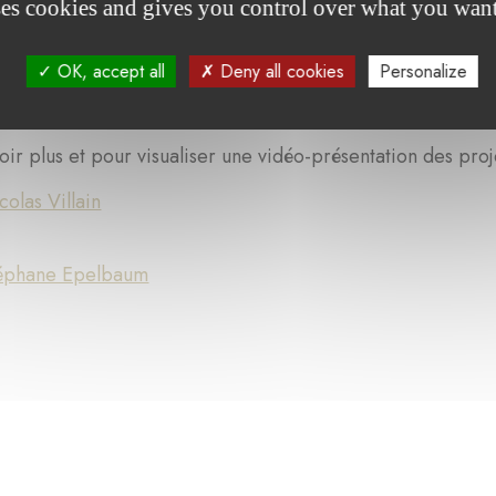
ses cookies and gives you control over what you want
oyer des outils de prévention/détection de la maladie.
OK, accept all
Deny all cookies
Personalize
vise à créer une véritable synergie dans la recherche entr
ir plus et pour visualiser une vidéo-présentation des projet
olas Villain
téphane Epelbaum