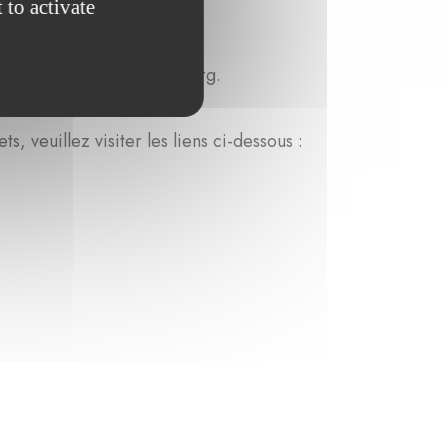
 to activate
e la France et le Luxembourg.
s, veuillez visiter les liens ci-dessous :