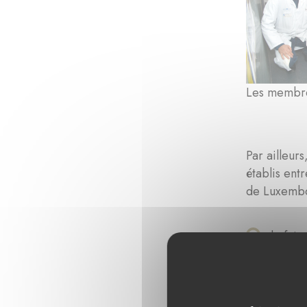
Les membres
Par ailleur
établis ent
de Luxembou
de fair
d’étudi