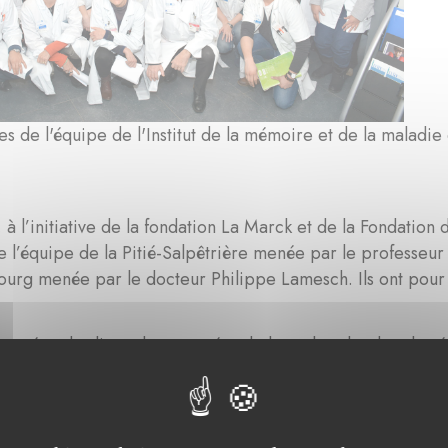
 de l'équipe de l'Institut de la mémoire et de la maladie
s, à l’initiative de la fondation La Marck et de la Fondatio
re l’équipe de la Pitié-Salpêtrière menée par le professeur
rg menée par le docteur Philippe Lamesch. Ils ont pour o
e un état des lieux des avancées de la recherche dans les 
er la possibilité de développer des projets de recherche