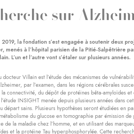
herche sur Alzhei
e 2019, la fondation s’est engagée à soutenir deux pro
r, menés à l’hôpital parisien de la Pitié-Salpêtrière 
lain. L’un et l’autre vont s’étaler sur plusieurs années.
du docteur Villain est l’étude des mécanismes de vulnérabil
lzheimer, par l’examen, dans les régions cérébrales suscep
 la connectivité, du dépôt de protéines bêta-amyloïdes et
e l’étude INSIGHT menée depuis plusieurs années dans cet h
u départ sains. Plusieurs hypothèses seront étudiées en pa
métabolisme du glucose en tomographie par émission de po
e de la maladie chez l’homme, et en utilisant des marqueu
des et la protéine Tau hyperphosphorylée. Cette recherc