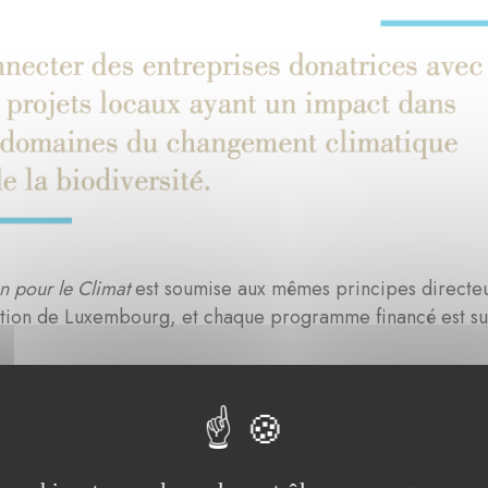
n pour le Climat
est soumise aux mêmes principes directeur
ation de Luxembourg, et chaque programme financé est sui
de la Fondation de Luxembourg étant de faciliter l'engag
 concentre sur des projets d'une certaine envergure. Pour 
 de contribuer à cette dynamique à
contacter la Fondatio