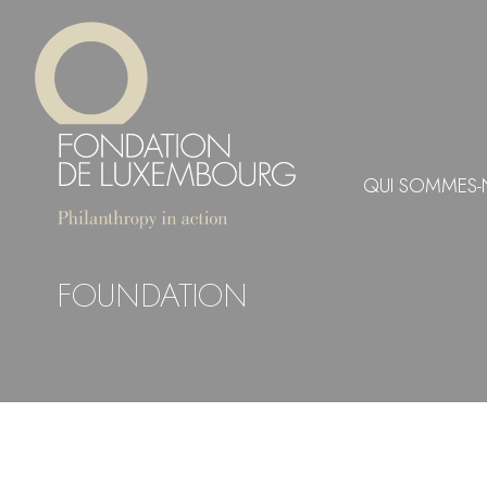
Aller
Panneau de gestion des cookies
au
contenu
principal
QUI SOMMES-
FOUNDATION