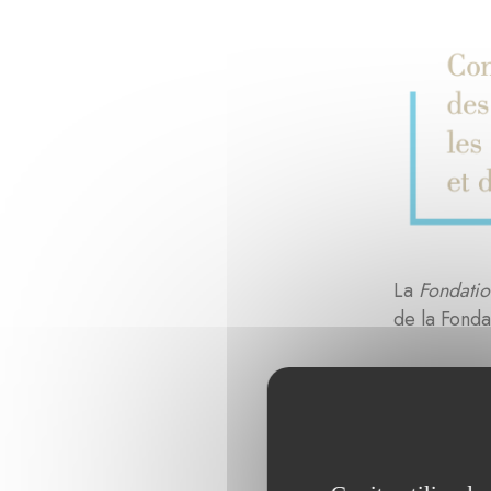
La
Fondatio
de la Fond
La mission 
le Climat
se
désireuses