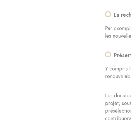
La rech
Par exemple
les nouvell
Préserv
Y compris l
renouvelab
Les donate
projet, sou
présélecti
contribuera