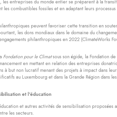
, les entreprises du monde entier se préparent à la transit
 les combustibles fossiles et en adaptant leurs processus i
ilanthropiques peuvent favoriser cette transition en souten
pourtant, les dons mondiaux dans le domaine du changemen
engagements philanthropiques en 2022 (ClimateWorks Fo
la
Fondation pour le Climat
sous son égide, la Fondation d
financement en mettant en relation des entreprises donatri
ns à but non lucratif menant des projets à impact dans leur
nificatifs au Luxembourg et dans la Grande Région dans les
ibilisation et l'éducation
’éducation et autres activités de sensibilisation proposées a
ntre les secteurs.