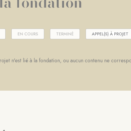
 la fondation
EN COURS
TERMINÉ
APPEL(S) À PROJET
ojet n'est lié à la fondation, ou aucun contenu ne corresp