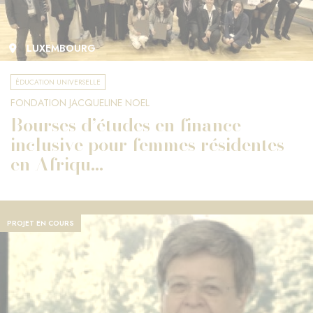
LUXEMBOURG
ÉDUCATION UNIVERSELLE
FONDATION JACQUELINE NOEL
Bourses d’études en finance
inclusive pour femmes résidentes
en Afriqu...
PROJET EN COURS