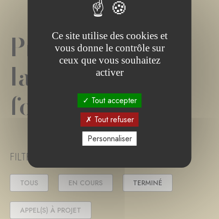
Projet(s) de
Ce site utilise des cookies et
vous donne le contrôle sur
ceux que vous souhaitez
la
activer
fondation
Tout accepter
Tout refuser
Personnaliser
FILTER PROJECT STATUS
TOUS
EN COURS
TERMINÉ
APPEL(S) À PROJET