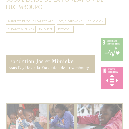
LUXEMBOURG
PAUVRETÉ ET COHÉSION SOCIALE
DÉVELOPPEMENT
ÉDUCATION
ENFANTS & JEUNES
PAUVRETÉ
DOTATION