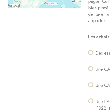
pages. Cet 
bien placé 
de Ravel, à
apporter so
Les achats
Des ess
Une CA
Une CAS
Une LAS
(1922, 