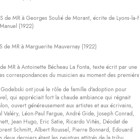
 de MR à Georges Soulié de Morant, écrite de Lyons-la-For
-Manuel (1922)
S de MR à Marguerite Mauvernay (1922)
de MR à Antoinette Bécheau La Fonta, texte écrit par une a
es correspondances du musicien au moment des premières
 Godebski ont joué le rôle de famille d'adoption pour
el, qui appréciait fort la chaude ambiance qui régnait
alon, ouvert généreusement aux artistes et aux écrivains,
ul Valéry, Léon-Paul Fargue, André Gide, Joseph Conrad,
ett, Jean Hugo, Eric Satie, Ricardo Viñès, Déodat de
orent Schmitt, Albert Roussel, Pierre Bonnard, Edouard
s deux derniers étant les peintres attitrés de la tribu,