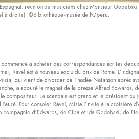
Espagnat, réunion de musiciens chez Monsieur Godebski (C
el à droite). ©Bibliothèque-musée de l'Opéra.
 commencé à acheter des correspondances écrites depuis l
En mai, Ravel est à nouveau exclu du prix de Rome. L’indignat
isia, qui vient de divorcer de Thadée Natanson après avoi
anche, a épousé le magnat de la presse Alfred Edwards, don
le compositeur. Le scandale est grand et le président du 
 Fauré. Pour consoler Ravel, Misia l’invite à la croisière d
 en compagnie d’Edwards, de Cipa et Ida Godebski, de Pie