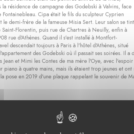
s la résidence de campagne des Godebski à Valvins, face
de Fontainebleau. Cipa était le fils du sculpteur Cyprien
 le demi-frère de la fameuse Misia Sert. Leur salon se tin
 Saint-Florentin, puis rue de Chartres à Neuilly, enfin à
908 rue d'Athènes. Quand il s'est installé à Montfort-
avel descendait toujours à Paris à l'hôtel d'Athènes, situé
l'appartement des Godebski où il passait ses soirées. Il a d
ts Jean et Mimi les Contes de ma mère l'Oye, avec l'espoir 
r piano à quatre mains, mais ils étaient trop jeunes et on
 la pose en 2019 d'une plaque rappelant le souvenir de Mau