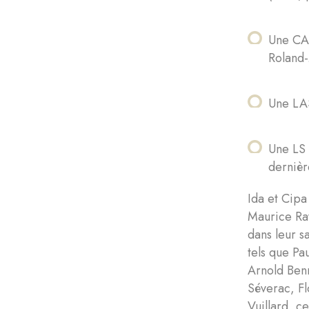
Une CAS
Roland
Une LA
Une LS 
dernièr
Ida et Cipa
Maurice Rav
dans leur s
tels que Pa
Arnold Benn
Séverac, Fl
Vuillard, ce