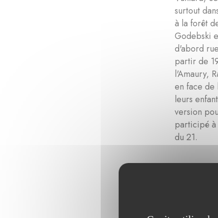
surtout dan
à la forêt 
Godebski et
d'abord rue
partir de 1
l'Amaury, R
en face de 
leurs enfan
version pou
participé à
du 21.