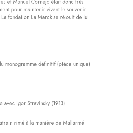
ves et Manuel Cornejo était donc très
ent pour maintenir vivant le souvenir
 La fondation La Marck se réjouit de lui
u monogramme définitif (pièce unique)
e avec Igor Stravinsky (1913)
train rimé à la manière de Mallarmé