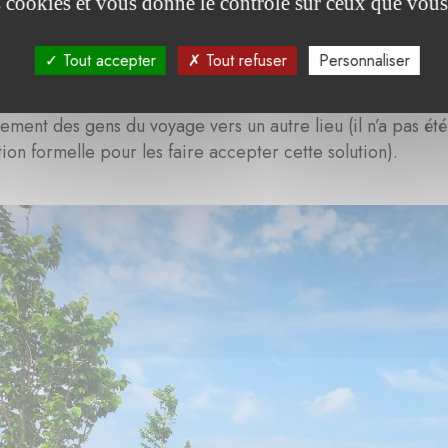
es cookies et vous donne le contrôle sur ceux que vous
ion d’un mécène pour soulager les finances de VGP et mieu
 directement rentables. Sur proposition de Julien Lacaze, 
Tout accepter
Tout refuser
Personnaliser
 plantés début 2024 et qui parachèvent l’alignement nord
 en charge le restant prévu en 2025, soit 180 arbres de l’a
ment des gens du voyage vers un autre lieu (il n’a pas été 
tion formelle pour les faire accepter cette solution).