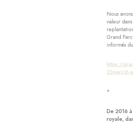
Nous avons 
valeur dans
replantatio
Grand Parc e
informés du
https://gr
23mars16-a
*
De 2016 à 
royale, da