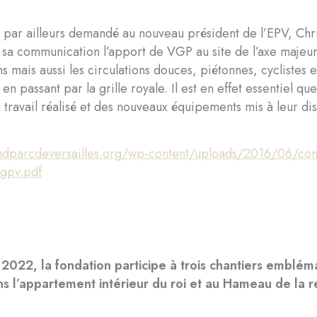
par ailleurs demandé au nouveau président de l’EPV, Chris
 sa communication l’apport de VGP au site de l’axe majeu
ns mais aussi les circulations douces, piétonnes, cyclistes e
n passant par la grille royale. Il est en effet essentiel que
 travail réalisé et des nouveaux équipements mis à leur dis
andparcdeversailles.org/wp-content/uploads/2016/06/comit
gpv.pdf
2022, la fondation participe à trois chantiers embléma
ns l’appartement intérieur du roi et au Hameau de la r