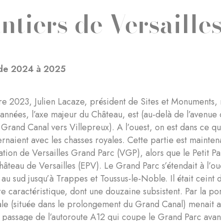
ntiers de Versaille
 de 2024 à 2025
 2023, Julien Lacaze, président de Sites et Monuments, no
années, l’axe majeur du Château, est (au-delà de l’avenue 
 Grand Canal vers Villepreux). A l’ouest, on est dans ce q
ternaient avec les chasses royales. Cette partie est mainte
tion de Versailles Grand Parc (VGP), alors que le Petit Par
hâteau de Versailles (EPV). Le Grand Parc s’étendait à l’o
 au sud jusqu’à Trappes et Toussus-le-Noble. Il était cein
ure caractéristique, dont une douzaine subsistent. Par la p
yale (située dans le prolongement du Grand Canal) menait 
e passage de l’autoroute A12 qui coupe le Grand Parc avan