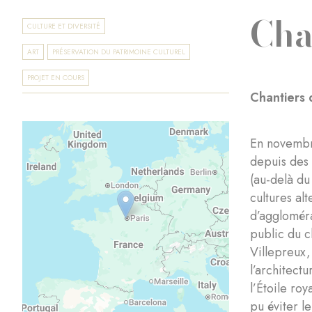
Cha
CULTURE ET DIVERSITÉ
ART
PRÉSERVATION DU PATRIMOINE CULTUREL
PROJET EN COURS
Chantiers
En novembre
depuis des 
(au-delà du
cultures al
d’aggloméra
public du c
Villepreux,
l’architect
l’Étoile ro
pu éviter l