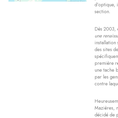
d’optique, 
section.
Dès 2003, e
une renaiss
installatio
des sites d
spécifiquem
première ré
une tache b
par les gen
contre laqu
Heureusemen
Mazières, m
décidé de p