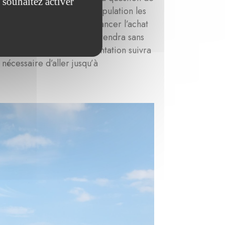
 souhaitez activer
x faire accepter par la population les
nous avons accepté de financer l’achat
. La fondation La Marck prendra sans
lignement sud, dont la plantation suivra
nécessaire d’aller jusqu’à