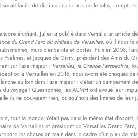
il serait facile de dissimuler par un simple talus, compte 
ncore étudiant, Julien a publié dans Versalia un article de
ance du Grand Parc du château de Versailles
, où il nous fai
n subsistantes, murs d’enceinte et portes. Puis en 2008, l’a
es Yvelines, et Jacques de Givry, président des Amis du Gr
ent sur l’axe majeur :
Versailles, la Grande Perspective
, to
ception à Versailles en 2016, nous avons été choqués de 
lanche au loin dans l’axe majeur : c’était un campement de 
s du voyage ! Questionnés, les ACMH ont avoué leur impui
elle ils ne pouvaient rien, puisqu’hors des limites de leur j
t, tout le monde n’était pas dans le même état d’esprit, e
aire de Versailles et président de Versailles Grand Parc
rendre les choses en main dans le cadre d’un plan de mise