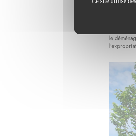
Ce site utilise d
l’intervent
projets non
de 87 ormes
doute aussi
le déménage
l’expropria