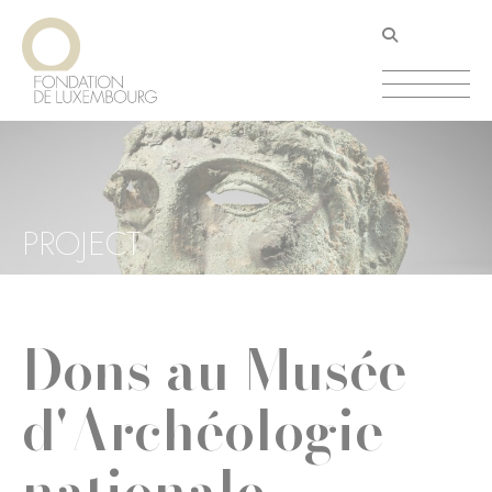
Aller
Panneau de gestion des cookies
au
contenu
principal
PROJECT
Dons au Musée
d'Archéologie
nationale