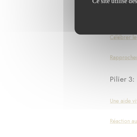
Ce site utilise d
Ouvrir l’a
Célébrer le
Rapprocher
Pilier 3
Une aide vi
Réaction a