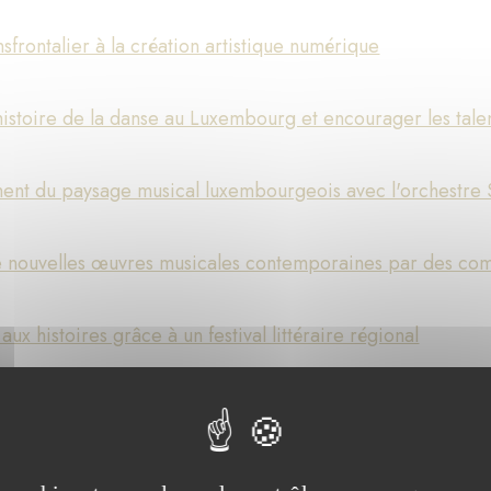
nsfrontalier à la création artistique numérique
histoire de la danse au Luxembourg et encourager les tal
ment du paysage musical luxembourgeois avec l'orchestre 
e nouvelles œuvres musicales contemporaines par des co
ux histoires grâce à un festival littéraire régional
nce ! »: improvisation au piano pour la cohésion sociale
 les talents théâtraux au Luxembourg