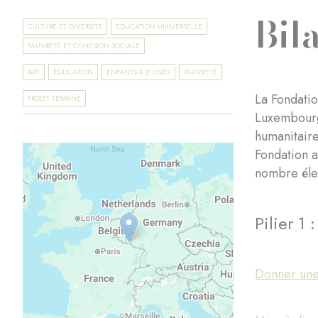
Bil
CULTURE ET DIVERSITÉ
ÉDUCATION UNIVERSELLE
PAUVRETÉ ET COHÉSION SOCIALE
ART
ÉDUCATION
ENFANTS & JEUNES
PAUVRETÉ
La Fondatio
PROJET TERMINÉ
Luxembourg 
humanitaire
Fondation a
nombre élev
Pilier 1 
Donner une 