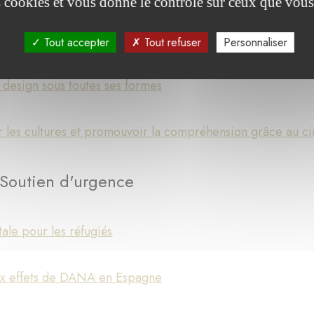
es cookies et vous donne le contrôle sur ceux que vous
rt du Mudam à de nouveaux espaces, au-delà de ses murs
Tout accepter
Tout refuser
Personnaliser
 design sous toutes ses formes
 les cultures et promouvoir la compréhension grâce au c
: Soutien d'urgence
tale pour les réfugiés
ux effets de DANA en Espagne