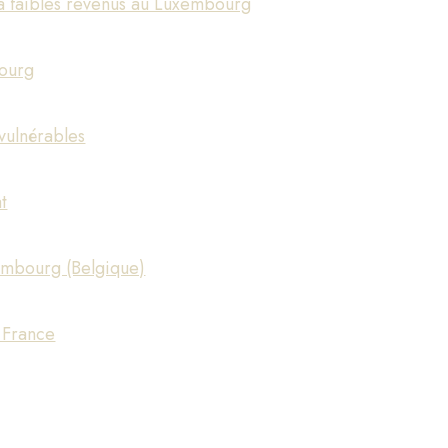
 à faibles revenus au Luxembourg
bourg
vulnérables
t
xembourg (Belgique)
a France