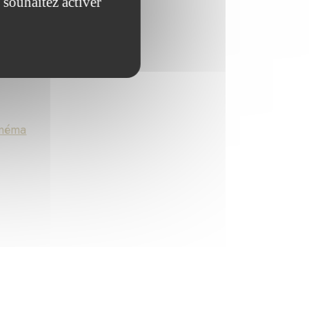
 souhaitez activer
inéma