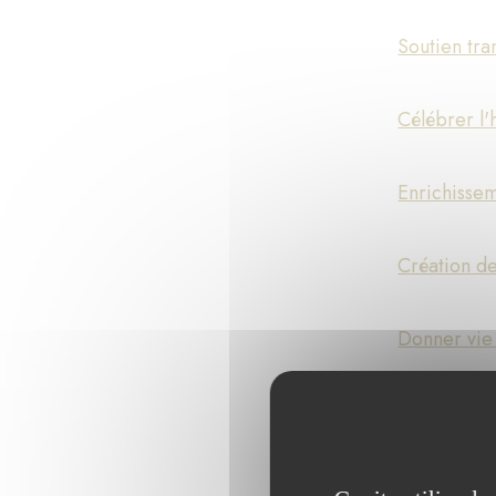
Soutien tra
Célébrer l'
Enrichisse
Création d
Donner vie a
« En Résona
Développer