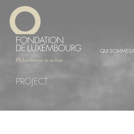
Aller
Panneau de gestion des cookies
au
contenu
principal
QUI SOMMES-
PROJECT