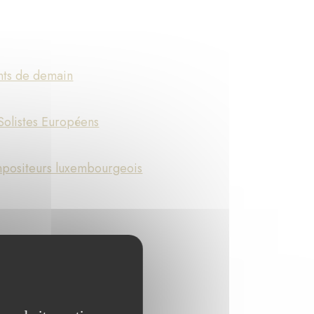
ents de demain
Solistes Européens
mpositeurs luxembourgeois