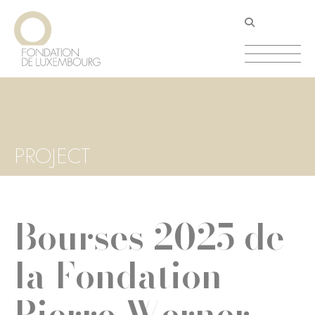
Aller
Panneau de gestion des cookies
au
contenu
principal
PROJECT
Bourses 2025 de
la Fondation
Pierre Werner