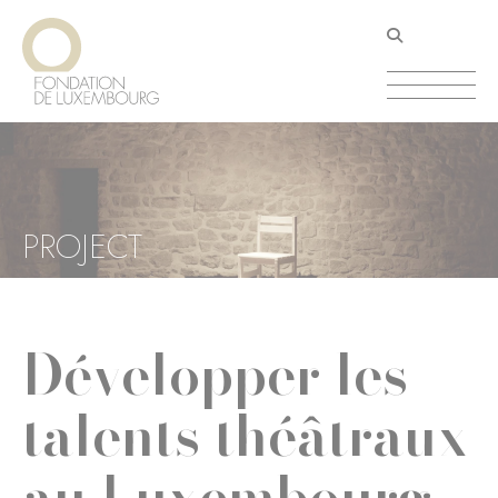
Aller
Panneau de gestion des cookies
au
contenu
principal
PROJECT
Développer les
talents théâtraux
au Luxembourg