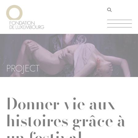
Aller
Panneau de gestion des cookies
au
contenu
principal
PROJECT
Donner vie aux
histoires grâce à
un festival