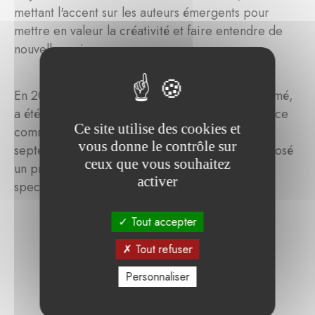
mettant l'accent sur les auteurs émergents pour
mettre en valeur la créativité et faire entendre de
nouvelles voix.
En 2025, le genre fantastique, souvent sous-estimé,
a été choisi comme thème central, avec Anne Rice
Ce site utilise des cookies et
comme autrice vedette. Organisé les 20 et 21
vous donne le contrôle sur
septembre, il a accueilli 7 000 visiteurs et proposé
ceux que vous souhaitez
un programme varié de tables rondes, de
activer
spectacles et d'ateliers.
Tout accepter
Tout refuser
Personnaliser