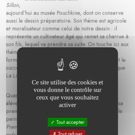
Sillon
,
aujourd’hui au musée Pouchkine, dont on conserve
aussi le dessin préparatoire. Son thème est agricole
et moralisateur comme celui de notre dessin : il
représente un cultivateur âgé qui remet sa charrue à
son fils, lequel va prendre sa suite. On touche ici aux
thématiques de la transmission familiale et de la
formation des jeunes générations qui ont déjà fait le
succès de Greuze auprès des connaisseurs tels que
La Live de Jully.
Ce site utilise des cookies et
vous donne le contrôle sur
Quant à notre dessin, il a été décrit par une des
ceux que vous souhaitez
élèves de Greuze, Caroline de Valory, qui a été sa
activer
première biographe en 1813. Elle explique que le
peintre se promettait de faire un pendant au
Tout accepter
Premier Sillon
mais n’a pas mis son projet à
Tout refuser
exécution. Il appelait le dessin
La Veuve et son