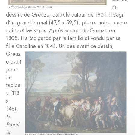
rs
dessins de Greuze, datable autour de 1801. Il s’agit
d’un grand format (47,5 x 59,5), pierre noire, encre
noire et lavis gris. Après la mort de Greuze en
1805, il a été gardé par la famille et vendu par sa
fille Caroline en 1843.
Un peu avant ce dessin,
Greuz
e avait
peint
un
tablea
u (118
x
148),
Le
Premi
er