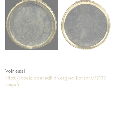
Voir aussi :
https://books.openedition.org/editionsbnf/1313?
lang=fr