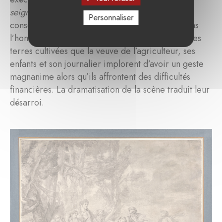
seigneur ou La première indulgence
, dit-elle. La
Personnaliser
conservation du Petit Palais propose de voir dans
l’homme qui se tient au centre le propriétaire des
terres cultivées que la veuve de l’agriculteur, ses
enfants et son journalier implorent d’avoir un geste
magnanime alors qu’ils affrontent des difficultés
financières. La dramatisation de la scène traduit leur
désarroi.