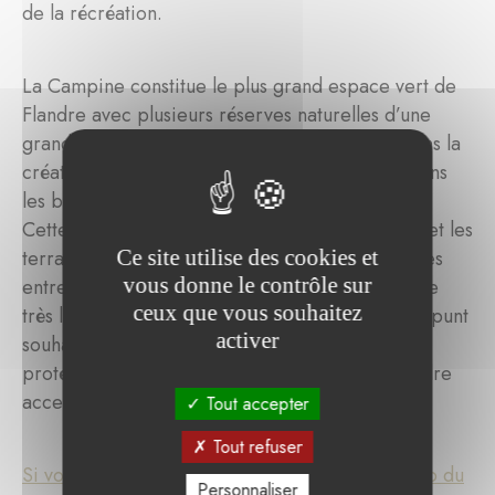
de la récréation.
La Campine constitue le plus grand espace vert de
Flandre avec plusieurs réserves naturelles d’une
grande biodiversité. Natuurpunt est engagé dans la
création et la gestion d’une réserve naturelle dans
les bassins fluviaux de la Grande et Petite Nete.
Cette initiative vise à préserver la forêt fluviale et les
Ce site utilise des cookies et
terrains humides aux abords des ces deux fleuves
vous donne le contrôle sur
entre Balen et Helen. Le projet est planifié sur le
ceux que vous souhaitez
très long terme. Dans les années à venir, Natuurpunt
activer
souhaite acquérir peu à peu les terrains, les
protéger, les gérer de façon durable et les rendre
accessible au public.
Tout accepter
Tout refuser
Si vous désirez en savoir plus, visitez le site web du
Personnaliser