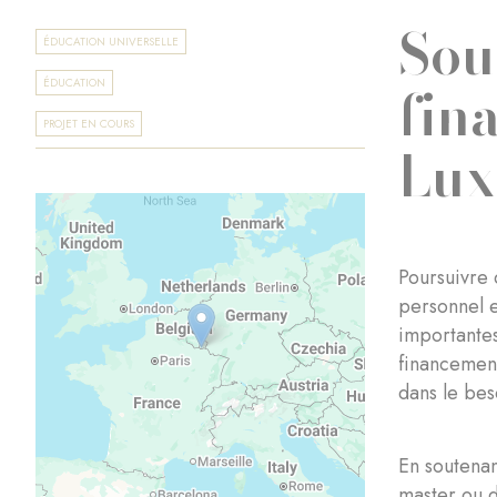
Sou
ÉDUCATION UNIVERSELLE
fin
ÉDUCATION
PROJET EN COURS
Lu
Poursuivre 
personnel e
importantes
financement
dans le bes
En soutenan
master ou d