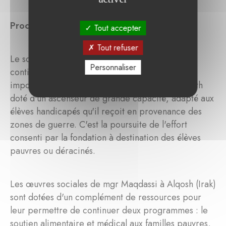
Proche-Orient 2019, Oeuvre d'Orient
Tout accepter
Tout refuser
Le soutien à l'école interconfessionnelle de Jaffa
Personnaliser
continue. Les Filles de la Charité voient leur
important groupe scolaire d'Achrafieh à Beyrouth
doté d'un ascenseur de grande capacité, adapté aux
élèves handicapés qu'il reçoit en provenance des
zones de guerre. C'est la poursuite de l'effort
consenti par la fondation à destination des élèves
pauvres ou déracinés.
Les œuvres sociales de mgr Maqdassi à Alqosh (Irak)
sont dotées d'un complément de ressources pour
leur permettre de continuer deux programmes : le
soutien alimentaire et médical aux familles pauvres,