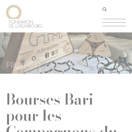
Aller
Panneau de gestion des cookies
au
contenu
principal
PROJECT
Bourses Bari
pour les
Compagnons du