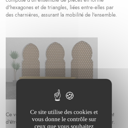
d'hexagones et de triangles, liées entre-elles par
des charnières, assurant la mobilité de l'ensemble.
Ce site utilise des cookies et
Ce volet a été paramétré et modélisé en 3D avant
vous donne le contrôle sur
d'être réalisé en contreplaqué par découpe laser.
ceux que vous souhaitez