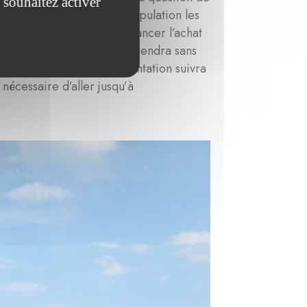
 souhaitez activer
x faire accepter par la population les
nous avons accepté de financer l’achat
. La fondation La Marck prendra sans
lignement sud, dont la plantation suivra
nécessaire d’aller jusqu’à