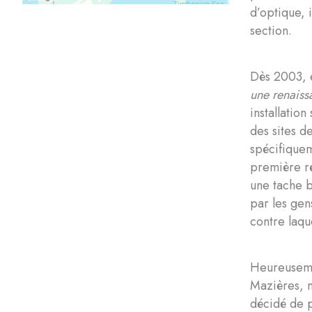
d’optique, 
section.
Dès 2003, e
une renaiss
installatio
des sites d
spécifiquem
première ré
une tache b
par les gen
contre laqu
Heureusemen
Mazières, m
décidé de p