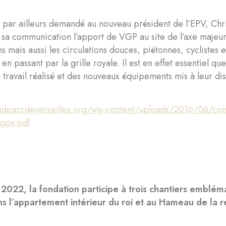
par ailleurs demandé au nouveau président de l’EPV, Chris
 sa communication l’apport de VGP au site de l’axe majeu
ns mais aussi les circulations douces, piétonnes, cyclistes e
n passant par la grille royale. Il est en effet essentiel que
 travail réalisé et des nouveaux équipements mis à leur dis
andparcdeversailles.org/wp-content/uploads/2016/06/comit
gpv.pdf
2022, la fondation participe à trois chantiers embléma
ns l’appartement intérieur du roi et au Hameau de la r