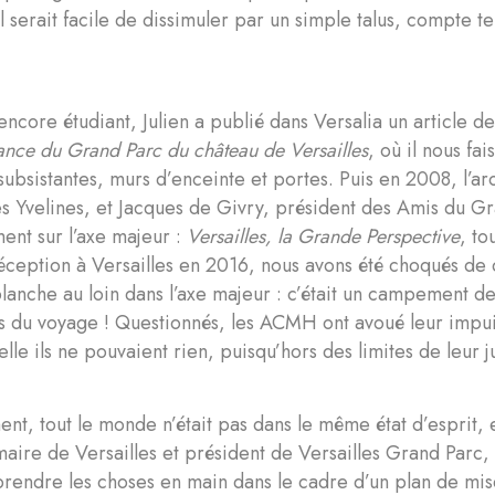
il serait facile de dissimuler par un simple talus, compte 
ncore étudiant, Julien a publié dans Versalia un article de
ance du Grand Parc du château de Versailles
, où il nous fai
n subsistantes, murs d’enceinte et portes. Puis en 2008, l’a
es Yvelines, et Jacques de Givry, président des Amis du Gr
ent sur l’axe majeur :
Versailles, la Grande Perspective
, to
ception à Versailles en 2016, nous avons été choqués de 
lanche au loin dans l’axe majeur : c’était un campement de 
s du voyage ! Questionnés, les ACMH ont avoué leur impui
elle ils ne pouvaient rien, puisqu’hors des limites de leur j
t, tout le monde n’était pas dans le même état d’esprit, e
aire de Versailles et président de Versailles Grand Parc
rendre les choses en main dans le cadre d’un plan de mise