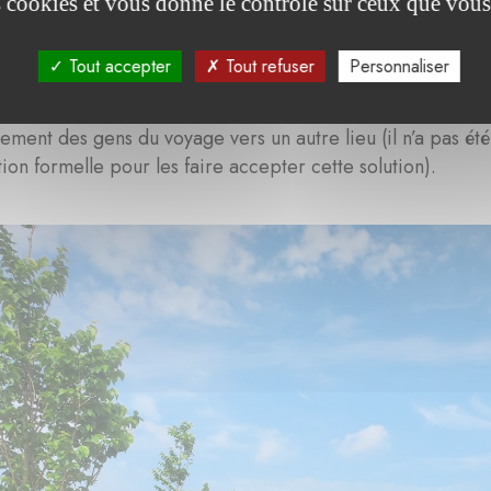
es cookies et vous donne le contrôle sur ceux que vous
ion d’un mécène pour soulager les finances de VGP et mieu
 directement rentables. Sur proposition de Julien Lacaze, 
Tout accepter
Tout refuser
Personnaliser
 plantés début 2024 et qui parachèvent l’alignement nord
 en charge le restant prévu en 2025, soit 180 arbres de l’a
ment des gens du voyage vers un autre lieu (il n’a pas été 
tion formelle pour les faire accepter cette solution).