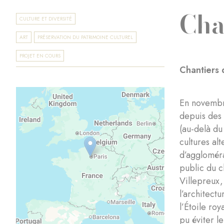
Cha
CULTURE ET DIVERSITÉ
ART
PRÉSERVATION DU PATRIMOINE CULTUREL
PROJET EN COURS
Chantiers
En novembre
depuis des 
(au-delà du
cultures al
d’aggloméra
public du c
Villepreux,
l’architect
l’Étoile ro
pu éviter l