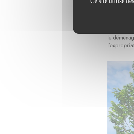
Ce site utilise d
l’intervent
projets non
de 87 ormes
doute aussi
le déménage
l’expropria