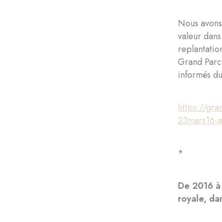
Nous avons 
valeur dans
replantatio
Grand Parc e
informés du
https://gr
23mars16-a
*
De 2016 à 
royale, da