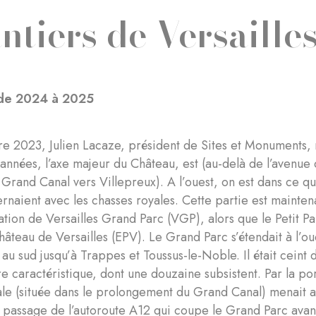
ntiers de Versaille
 de 2024 à 2025
 2023, Julien Lacaze, président de Sites et Monuments, no
années, l’axe majeur du Château, est (au-delà de l’avenue 
 Grand Canal vers Villepreux). A l’ouest, on est dans ce q
ternaient avec les chasses royales. Cette partie est mainte
tion de Versailles Grand Parc (VGP), alors que le Petit Par
hâteau de Versailles (EPV). Le Grand Parc s’étendait à l’o
 au sud jusqu’à Trappes et Toussus-le-Noble. Il était cein
ure caractéristique, dont une douzaine subsistent. Par la p
yale (située dans le prolongement du Grand Canal) menait 
e passage de l’autoroute A12 qui coupe le Grand Parc avan