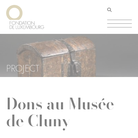
Aller
Panneau de gestion des cookies
au
contenu
principal
PROJECT
Dons au Musée
de Cluny