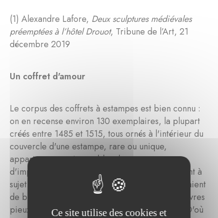
(1) Alexandre Lafore,
Deux sculptures médiévales
préemptées à l’hôtel Drouot
, Tribune de l’Art, 21
décembre 2019
Un coffret d'amour
Le corpus des coffrets à estampes est bien connu :
on en recense environ 130 exemplaires, la plupart
créés entre 1485 et 1515, tous ornés à l'intérieur du
couvercle d'une estampe, rare ou unique,
appartenant aux incunables de ce type
d'impression. Les estampes étaient généralement à
sujet religieux et on pense que les coffrets servaient
de bibliothèque portative pour conserver des livres
pieux, rendus précieux par leurs enluminures. D'où
Ce site utilise des cookies et