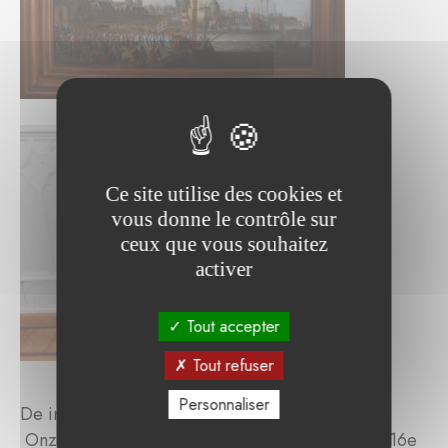
Ce site utilise des cookies et
vous donne le contrôle sur
ceux que vous souhaitez
activer
Tout accepter
Tout refuser
Personnaliser
De intrede van Norbertus in Antwerpen,
Onze-Lieve-Vrouw met Kind, (artiste inconnu), 16e