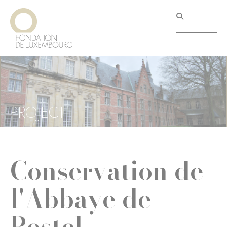
Aller
Panneau de gestion des cookies
au
contenu
principal
PROJECT
Conservation de
l'Abbaye de
Postel