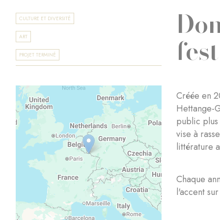
Don
CULTURE ET DIVERSITÉ
fest
ART
PROJET TERMINÉ
Créée en 20
Hettange-Gr
public plus
vise à rass
littérature 
Chaque anné
l'accent su