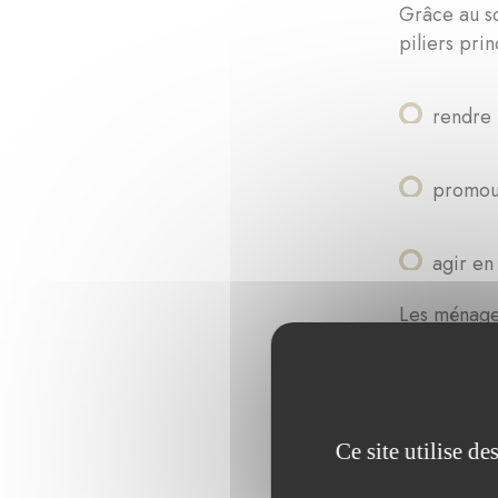
Grâce au so
piliers prin
rendre 
promouv
agir en
Les ménages
donnés à l'
laboratoire
disponible 
personnes v
Ce site utilise d