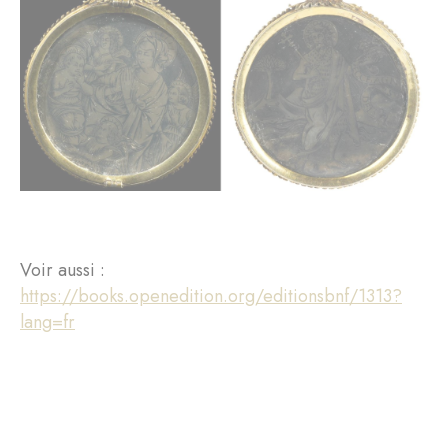
Voir aussi :
https://books.openedition.org/editionsbnf/1313?
lang=fr