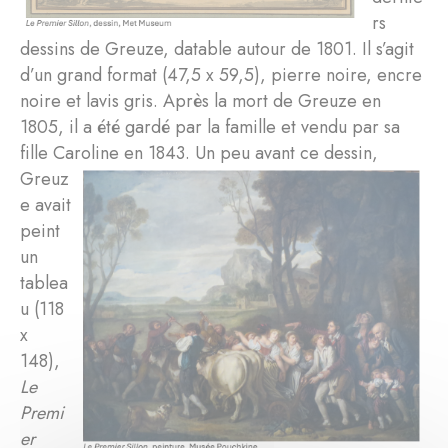
rs
dessins de Greuze, datable autour de 1801. Il s’agit
d’un grand format (47,5 x 59,5), pierre noire, encre
noire et lavis gris. Après la mort de Greuze en
1805, il a été gardé par la famille et vendu par sa
fille Caroline en 1843.
Un peu avant ce dessin,
Greuz
e avait
peint
un
tablea
u (118
x
148),
Le
Premi
er