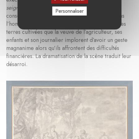
seigneur ou La première indulgence
, dit-elle. La
Personnaliser
conservation du Petit Palais propose de voir dans
l’homme qui se tient au centre le propriétaire des
terres cultivées que la veuve de l’agriculteur, ses
enfants et son journalier implorent d’avoir un geste
magnanime alors qu’ils affrontent des difficultés
financières. La dramatisation de la scène traduit leur
désarroi.