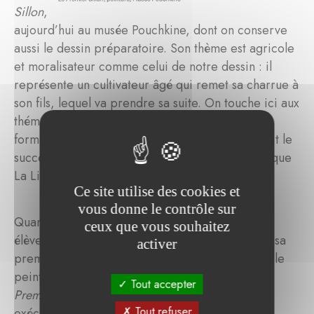
Sillon
,
aujourd’hui au musée Pouchkine, dont on conserve
aussi le dessin préparatoire. Son thème est agricole
et moralisateur comme celui de notre dessin : il
représente un cultivateur âgé qui remet sa charrue à
son fils, lequel va prendre sa suite. On touche ici aux
thématiques de la transmission familiale et de la
formation des jeunes générations qui ont déjà fait le
succès de Greuze auprès des connaisseurs tels que
La Live de Jully.
Ce site utilise des cookies et
vous donne le contrôle sur
Quant à notre dessin, il a été décrit par une des
ceux que vous souhaitez
élèves de Greuze, Caroline de Valory, qui a été sa
activer
première biographe en 1813. Elle explique que le
peintre se promettait de faire un pendant au
Tout accepter
Premier Sillon
mais n’a pas mis son projet à
Tout refuser
exécution. Il appelait le dessin
La Veuve et son