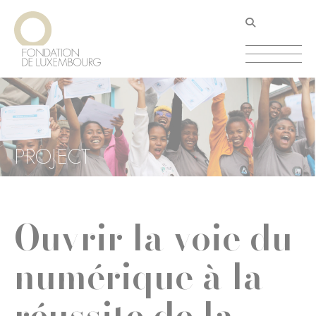
Aller
Panneau de gestion des cookies
au
contenu
principal
PROJECT
Ouvrir la voie du
numérique à la
réussite de la