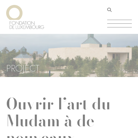
Aller
Panneau de gestion des cookies
au
contenu
principal
PROJECT
Ouvrir l’art du
Mudam à de
nouveaux