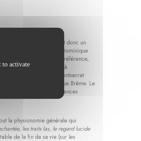
n portrait du fabuliste, c’est donc un
 le spécialiste du peintre, Dominique
se basant sur le portrait de référence,
 to activate
re la version ovale qui est à
u musée du monastère de Montserrat
à Gabriel Revel par Dominique Brême. Le
résumé en raison des différences
tout la physionomie générale qui
hantée, les traits las, le regard lucide
able de la fin de sa vie (sur les