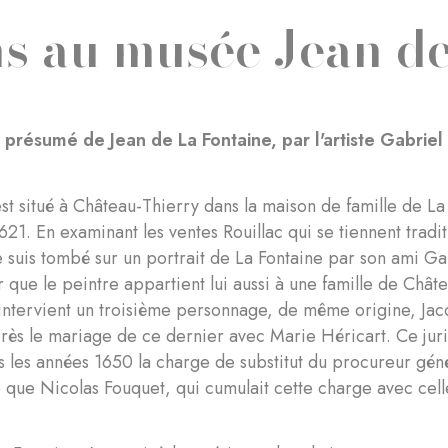
s au musée Jean de
t présumé de Jean de La Fontaine, par l'artiste Gabriel
t situé à Château-Thierry dans la maison de famille de La 
t 1621. En examinant les ventes Rouillac qui se tiennent trad
je suis tombé sur un portrait de La Fontaine par son ami Ga
oir que le peintre appartient lui aussi à une famille de Châ
ci intervient un troisième personnage, de même origine, Jac
rès le mariage de ce dernier avec Marie Héricart. Ce jurist
 les années 1650 la charge de substitut du procureur gén
re que Nicolas Fouquet, qui cumulait cette charge avec cel