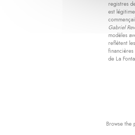
registres d
est légitim
commençait
Gabriel Rev
modèles av
reflètent l
financières
de La Font
Browse the p