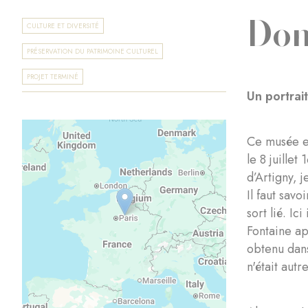
Don
CULTURE ET DIVERSITÉ
PRÉSERVATION DU PATRIMOINE CULTUREL
PROJET TERMINÉ
Un portrai
Ce musée es
le 8 juille
d’Artigny, 
Il faut sav
sort lié. I
Fontaine ap
obtenu dans
n'était aut