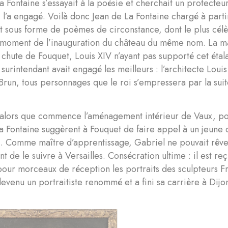
a Fontaine s’essayait à la poésie et cherchait un protecteur,
 l’a engagé. Voilà donc Jean de La Fontaine chargé à part
t sous forme de poèmes de circonstance, dont le plus cél
 moment de l’inauguration du château du même nom. La ma
 chute de Fouquet, Louis XIV n’ayant pas supporté cet éta
e surintendant avait engagé les meilleurs : l’architecte Loui
Brun, tous personnages que le roi s’empressera par la suite
 alors que commence l’aménagement intérieur de Vaux, pou
La Fontaine suggèrent à Fouquet de faire appel à un jeune q
. Comme maître d’apprentissage, Gabriel ne pouvait rêver 
nt de le suivre à Versailles. Consécration ultime : il est r
our morceaux de réception les portraits des sculpteurs Fr
 devenu un portraitiste renommé et a fini sa carrière à Dijo