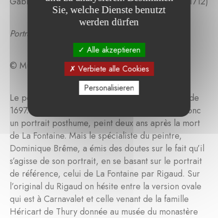
Gabriel REVEL (Château Thierry, 1643 - Dijon, 1712)
Sie, welche Dienste benutzt
werden dürfen
Portrait d'homme en surmanteau rouge
Alle akzeptieren
© Musée Jean de La Fontaine
Verbiete alle Cookies
Personalisieren
Le portrait présenté à la vente Rouillac est daté de
1697. S’il s’agit d’un portrait du fabuliste, c’est donc
un portrait posthume, peint deux ans après la mort
de La Fontaine. Mais le spécialiste du peintre,
Dominique Brême, a émis des doutes sur le fait qu’il
s’agisse de son portrait, en se basant sur le portrait
de référence, celui de La Fontaine par Rigaud. Sur
l’original du Rigaud on hésite entre la version ovale
qui est à Carnavalet et celle venant de la famille
Héricart de Thury donnée au musée du monastère