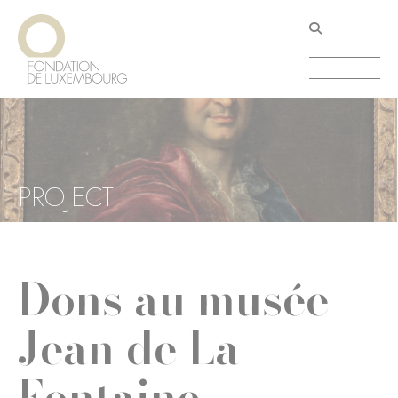
Direkt
Cookie-Einstellungen
zum
Inhalt
PROJECT
Dons au musée
Jean de La
Fontaine