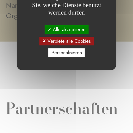
Namen einer bestimmten
Sie, welche Dienste benutzt
werden dürfen
Organisation.
Alle akzeptieren
Verbiete alle Cookies
Personalisieren
Partnerschaften