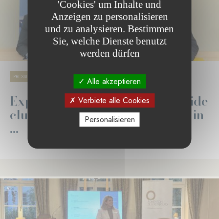
'Cookies' um Inhalte und
Anzeigen zu personalisieren
und zu analysieren. Bestimmen
Sie, welche Dienste benutzt
werden dürfen
28.10.2025
PRESSE
BIODIVERSITÄT UND KLIMAWANDEL
Alle akzeptieren
Experimental forests may provide
Verbiete alle Cookies
clues for resilient reforestation in
Personalisieren
...