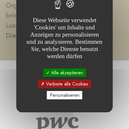
Organisationen zum Ausdruck
bringen, die für die Fondation de
Diese Webseite verwendet
Luxembourg hochwertige
'Cookies' um Inhalte und
Dienstleistungen erbracht haben:
Anzeigen zu personalisieren
und zu analysieren. Bestimmen
Sie, welche Dienste benutzt
werden dürfen
Alle akzeptieren
Verbiete alle Cookies
Personalisieren