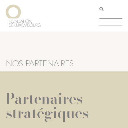
Aller
Panneau de gestion des cookies
au
contenu
principal
NOS PARTENAIRES
Partenaires
stratégiques