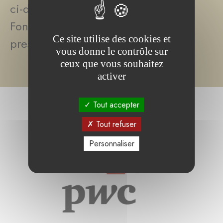
ci-dessous, qui ont fourni à la
Fondation de Luxembourg des
Ce site utilise des cookies et
prestations de service de qualité :
vous donne le contrôle sur
ceux que vous souhaitez
activer
Tout accepter
Tout refuser
Personnaliser