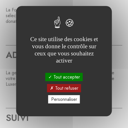
La Fondation de Luxembourg offre son conseil pour la
sélection de projets correspondant aux aspirations du
donateur.
Ce site utilise des cookies et
vous donne le contrôle sur
ADMINISTRATION
ceux que vous souhaitez
activer
La gestion, comptabilité et administration quotidienne de
Tout accepter
votre Fondation Abritée est assurée par la Fondation de
Luxembourg.
Tout refuser
Personnaliser
SUIVI