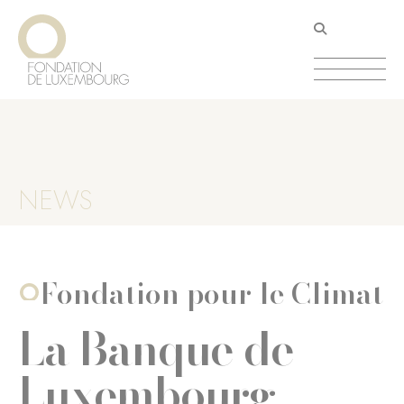
Aller
Panneau de gestion des cookies
au
contenu
principal
NEWS
Fondation pour le Climat
La Banque de
Luxembourg