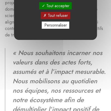
projets locaux ayant un impact concret dans ces
Tout accepter
domaines. Chaque projet est revu par un comité
scientifique d’experts afin de garantir son
Tout refuser
alignement aux enjeux environnementaux et ainsi
Personnaliser
contribuer à la hauteur de ses moyens aux objectifs
de transition écologique du Luxembourg.
«
Nous souhaitons incarner nos
valeurs dans des actes forts,
assumés et à l’impact mesurable.
Nous mobilisons au quotidien
nos équipes, nos ressources et
notre écosystème afin de
démultiplier l’impact positif de