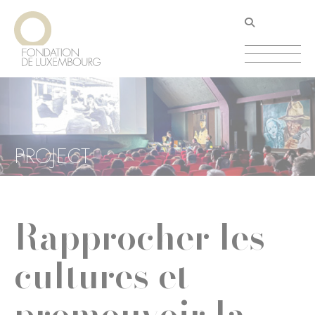
Aller
Panneau de gestion des cookies
au
contenu
principal
PROJECT
Rapprocher les
cultures et
promouvoir la