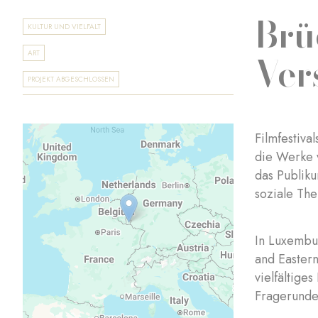
Brü
KULTUR UND VIELFALT
Ver
ART
PROJEKT ABGESCHLOSSEN
Filmfestiva
die Werke 
das Publik
soziale Th
In Luxembur
and Eastern
vielfältig
Fragerunde