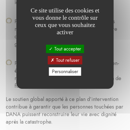
logements et des services publics.
Ce site utilise des cookies et
vous donne le contrôle sur
Phase de rétablissement
:
rétablissement des
ceux que vous souhaitez
moyens de subsistance, couverture transitoire
activer
des besoins fondamentaux et soutien aux
groupes vulnérables.
Tout accepter
Tout refuser
Phase de renforcement et de résilience
:
bien-
être social, réactivation des communautés et
Personnaliser
renforcement de leur capacité à faire face à de
futures crises.
Le soutien global apporté à ce plan d’intervention
contribue à garantir que les personnes touchées par
DANA puissent reconstruire leur vie avec dignité
après la catastrophe.