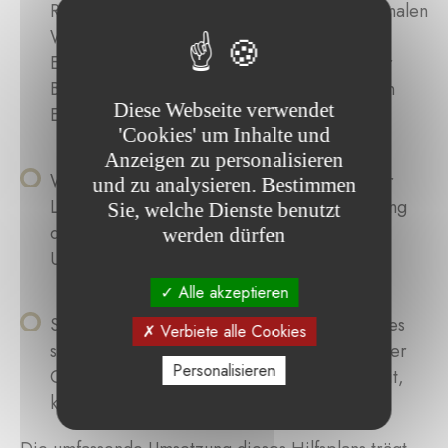
Rettungsaktionen, Unterstützung des emotionalen
Wohlbefindens von Überlebenden und
Einsatzkräften, sowie Wiederherstellung der
Bewohnbarkeit von Häusern und öffentlichen
Diese Webseite verwendet
Einrichtungen.
'Cookies' um Inhalte und
Anzeigen zu personalisieren
Wiederaufbauphase
:
Wiederherstellung der
und zu analysieren. Bestimmen
Lebensgrundlagen, vorübergehende Deckung
Sie, welche Dienste benutzt
der Grundbedürfnisse und gezielte
werden dürfen
Unterstützung gefährdeter Gruppen.
Alle akzeptieren
Stärkungs- und Resilienzphase
:
Förderung des
Verbiete alle Cookies
sozialen Wohlergehens, Wiederbelebung der
Personalisieren
Gemeinschaften und Stärkung ihrer Fähigkeit,
künftigen Krisen zu begegnen.