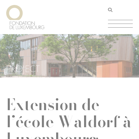
Aller
Panneau de gestion des cookies
au
contenu
principal
PROJECT
Extension de
l’école Waldorf à
Luxembourg