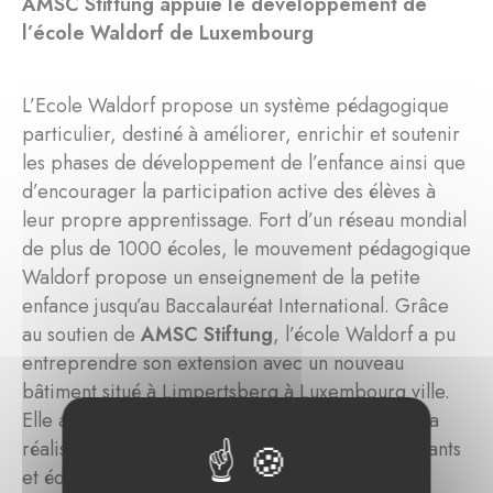
AMSC Stiftung appuie le développement de
l’école Waldorf de Luxembourg
L’Ecole Waldorf propose un système pédagogique
particulier, destiné à améliorer, enrichir et soutenir
les phases de développement de l’enfance ainsi que
d’encourager la participation active des élèves à
leur propre apprentissage. Fort d’un réseau mondial
de plus de 1000 écoles, le mouvement pédagogique
Waldorf propose un enseignement de la petite
enfance jusqu’au Baccalauréat International. Grâce
au soutien de
AMSC Stiftung
, l’école Waldorf a pu
entreprendre son extension avec un nouveau
bâtiment situé à Limpertsberg à Luxembourg ville.
Elle a par ailleurs également été soutenue dans la
réalisation d’un projet de formation des enseignants
et éducateurs.