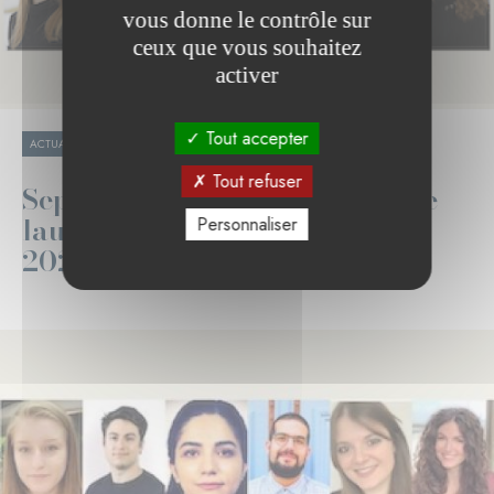
vous donne le contrôle sur
ceux que vous souhaitez
activer
Tout accepter
05.12.2023
ACTUALITÉ
SANTÉ ET RECHERCHE
Tout refuser
Sept doctorants en biomédecine
lauréats de la Bourse Pélican
Personnaliser
2023