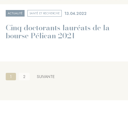
13.04.2022
ACTUALITÉ
SANTÉ ET RECHERCHE
Cinq doctorants lauréats de la
bourse Pélican 2021
Pagination
Page
1
Page
2
PAGE
SUIVANTE
courante
SUIVANTE