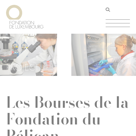
Aller
Panneau de gestion des cookies
au
contenu
principal
PROJECT
Les Bourses de la
Fondation du
Pélican