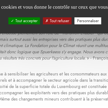
es cookies et vous donne le contrôle sur ceux que vous
rojet soutenu par Spuerkeess est le projet « SMART regio
ouTine) porté par l’Institut fir Biologesch Landwirtschaf
Tout accepter
Tout refuser
Personnaliser
 endosse pleinement son rôle de "Transition Enabler" qui c
 mais surtout aussi les entreprises vers des pratiques plus dur
t climatique. La Fondation pour le Climat réunit une multitud
tait donc logique que Spuerkeess s'y engage. Nous avons ch
 résultats très concrets pour l'agriculture locale.
» - Franço
se à sensibiliser les agriculteurs et les consommateurs aux
urels et à accompagner le secteur agricole dans la transiti
oitié de la superficie totale du Luxembourg est constituée 
accompagner les exploitants vers des pratiques plus dura
Même des changements mineurs contribuent à la préservatio