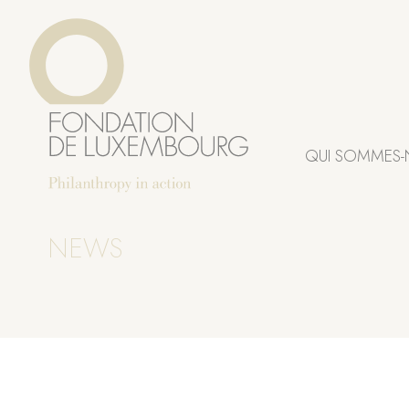
Aller
Panneau de gestion des cookies
au
contenu
principal
QUI SOMMES-
NEWS