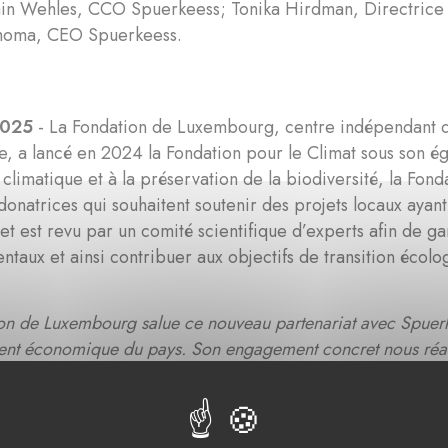
in Wehles, CCO Spuerkeess; Tonika Hirdman, Directrice
homa, CEO Spuerkeess.
2025
- La Fondation de Luxembourg, centre indépendant d'
e, a lancé en 2024 la Fondation pour le Climat sous son égi
limatique et à la préservation de la biodiversité, la Fon
donatrices qui souhaitent soutenir des projets locaux aya
t est revu par un comité scientifique d’experts afin de ga
taux et ainsi contribuer aux objectifs de transition éco
on de Luxembourg salue ce nouveau partenariat avec Spuerke
t économique du pays. Son engagement concret nous réaffi
ns la transition climatique. Au travers de la Fondation pour
ffrir aux entreprises, de façon simplifiée, l’opportunité d’agi
.
» - Tonika Hirdman, Directeur Général de la Fondation 