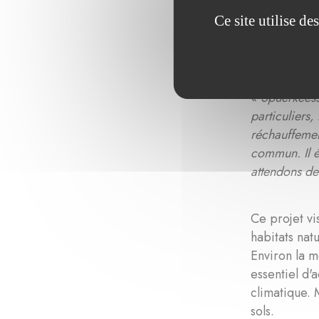
Ce site utilise d
Le premier p
Assessment R
«
Spuerkeess
particuliers,
réchauffemen
commun. Il é
attendons des
Ce projet vi
habitats nat
Environ la m
essentiel d'
climatique. 
sols.