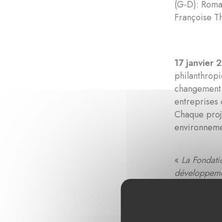
(G-D): Roma
Françoise T
17 janvier 
philanthropi
changement c
entreprises 
Chaque proje
environnemen
«
La Fondati
développemen
important da
s’efforce d’o
impact local