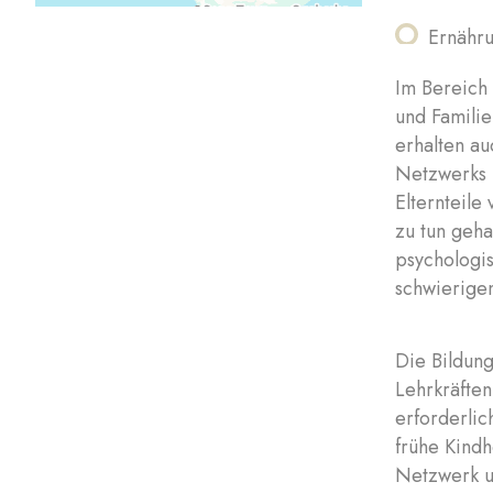
Ernähru
Im Bereich
und Familie
erhalten au
Netzwerks 
Elternteile
zu tun geha
psychologis
schwierige
Die Bildung
Lehrkräften
erforderli
frühe Kind
Netzwerk un