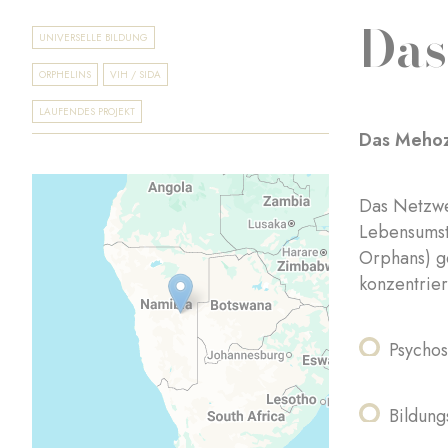
Das
UNIVERSELLE BILDUNG
ORPHELINS
VIH / SIDA
LAUFENDES PROJEKT
Das Mehoz
Das Netzwe
Lebensumst
Orphans) ge
konzentrier
Psychos
Bildung