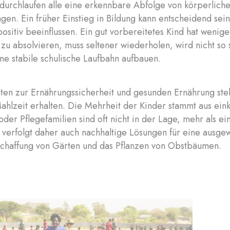
 durchlaufen alle eine erkennbare Abfolge von körperlich
en. Ein früher Einstieg in Bildung kann entscheidend sei
positiv beeinflussen. Ein gut vorbereitetes Kind hat wenig
 zu absolvieren, muss seltener wiederholen, wird nicht so s
ne stabile schulische Laufbahn aufbauen.
äten zur Ernährungssicherheit und gesunden Ernährung stell
Mahlzeit erhalten. Die Mehrheit der Kinder stammt aus e
 oder Pflegefamilien sind oft nicht in der Lage, mehr als e
t verfolgt daher auch nachhaltige Lösungen für eine ausg
Schaffung von Gärten und das Pflanzen von Obstbäumen.