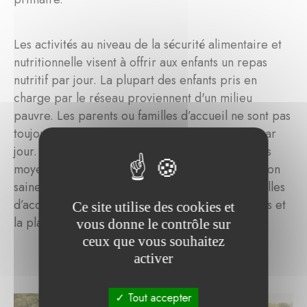
Les activités au niveau de la sécurité alimentaire et
nutritionnelle visent à offrir aux enfants un repas
nutritif par jour. La plupart des enfants pris en
charge par le réseau proviennent d'un milieu
pauvre. Les parents ou familles d’accueil ne sont pas
toujours en mesure de fournir plus d'un repas par
jour. Mais le projet se penche également sur des
moyens plus durables de garantir une alimentation
saine et équilibrée pour les enfants et leurs familles
d’accueil, par exemple par la création de jardins et
Ce site utilise des cookies et
la plantation d’arbres fruitiers.
vous donne le contrôle sur
ceux que vous souhaitez
activer
Tout accepter