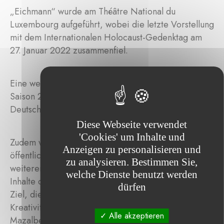
„Eichmann“ wurde am Théâtre National du
Luxembourg aufgeführt, wobei die letzte Vorstellung
mit dem Internationalen Holocaust-Gedenktag am
27. Januar 2022 zusammenfiel.
Eine weitere Ausstrahlung des Stücks ist für die
Saison 2022–2023 sowohl in Frankreich als auch in
Deutschland vorgesehen.
Diese Webseite verwendet
'Cookies' um Inhalte und
Zudem werden Schulveranstaltungen sowie eine
Anzeigen zu personalisieren und
öffentliche Debatte mit Historikern, Philosophen und
zu analysieren. Bestimmen Sie,
weiteren Experten organisiert, um die Themen und
welche Dienste benutzt werden
Inhalte des Stücks zu vertiefen. Geleitet von ihrem
dürfen
Ziel, die Entwicklung von Wissen, Bildung und
Kreativität zu fördern, unterstützt die Fondation
Alle akzeptieren
Mazalbert die Produktionskosten dieses