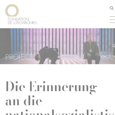
Direkt
Cookie-Einstellungen
zum
Inhalt
PROJECT
Die Erinnerung
an die
nationalsozialisti