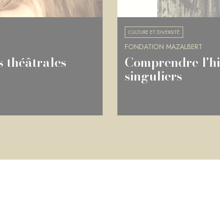
ISRAËL
CULTURE ET DIVERSITÉ
FONDATION MAZALBERT
s théâtrales
Comprendre l'his
singuliers