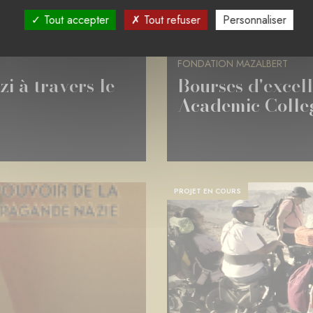
ISRAËL
Tout accepter
Tout refuser
Personnaliser
ÉDUCATION UNIVERSELLE
FONDATION MAZALBERT
i à travers le
Bourses d'excel
Academic Colle
PROJET EN COURS