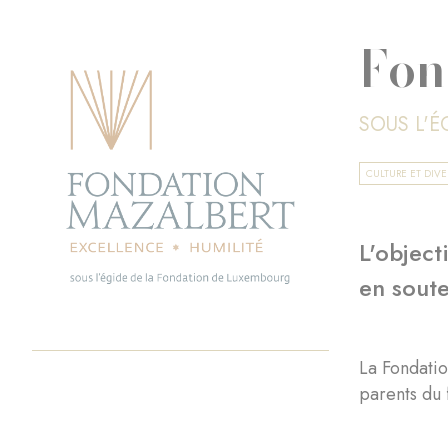
Fon
SOUS L'
CULTURE ET DIVE
L'object
en soute
La Fondati
parents du 