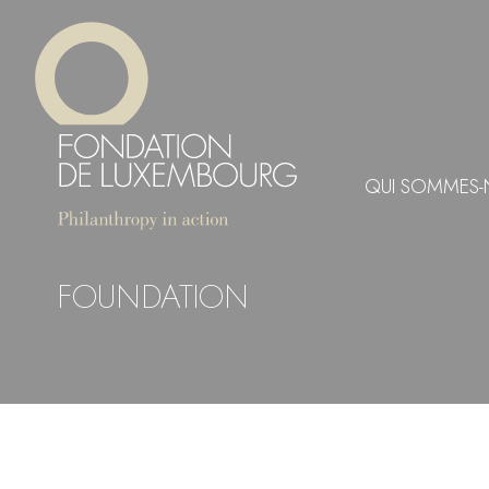
Aller
Panneau de gestion des cookies
au
contenu
principal
QUI SOMMES-
FOUNDATION