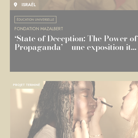
ISRAËL
ÉDUCATION UNIVERSELLE
FONDATION MAZALBERT
‘State of Deception: The Power of
Propaganda’ – une exposition it...
PROJET TERMINÉ