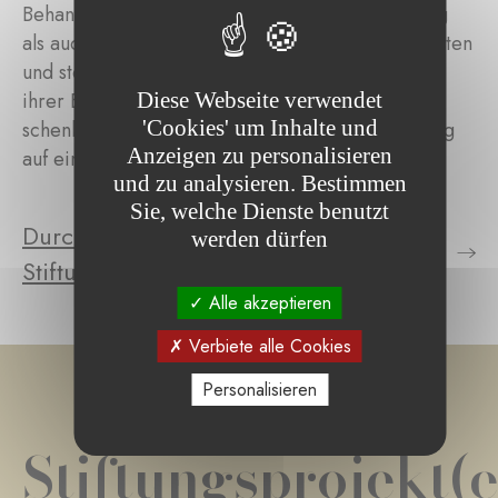
Behandlungen benötigten – sowohl in Luxemburg
als auch weltweit. Sie übernahm die Transportkosten
und stellte Unterkünfte für die Patienten während
Diese Webseite verwendet
ihrer Behandlung bereit. Die Fondation Espoir
'Cookies' um Inhalte und
schenkte Hunderten von Menschen neue Hoffnung
Anzeigen zu personalisieren
auf ein erfülltes und glückliches Leben.
und zu analysieren. Bestimmen
Sie, welche Dienste benutzt
Durchsuchen Sie die Projekte der
werden dürfen
Stiftung
Alle akzeptieren
Verbiete alle Cookies
Personalisieren
Stiftungsprojekt(e